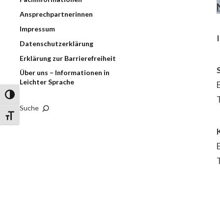
Ansprechpartnerinnen
Impressum
Datenschutzerklärung
Erklärung zur Barrierefreiheit
Über uns – Informationen in
Leichter Sprache
Umschalten auf hohe Kontraste
Suche
Schrift vergrößern