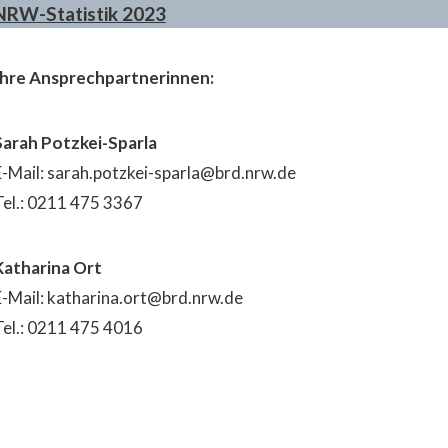
NRW-Statistik 2023
Ihre Ansprechpartnerinnen:
Sarah Potzkei-Sparla
E-Mail: sarah.potzkei-sparla@brd.nrw.de
Tel.: 0211 475 3367
Katharina Ort
E-Mail: katharina.ort@brd.nrw.de
Tel.: 0211 475 4016