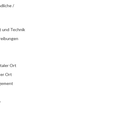
dliche /
t und Technik
reibungen
italer Ort
ler Ort
agement
b