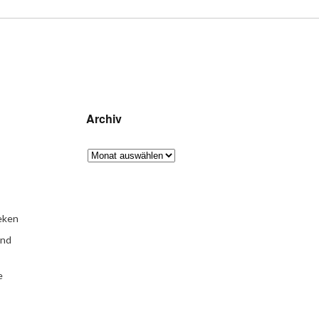
Archiv
eken
und
e