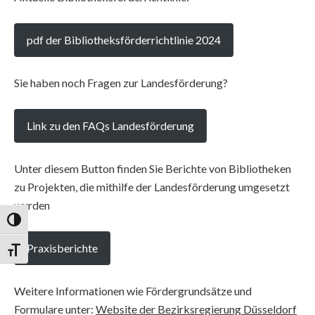
pdf der Bibliotheksförderrichtlinie 2024
Sie haben noch Fragen zur Landesförderung?
Link zu den FAQs Landesförderung
Unter diesem Button finden Sie Berichte von Bibliotheken
zu Projekten, die mithilfe der Landesförderung umgesetzt
wurden
Umschalten auf hohe Kontraste
Praxisberichte
Schrift vergrößern
Weitere Informationen wie Fördergrundsätze und
Formulare unter:
Website der Bezirksregierung Düsseldorf