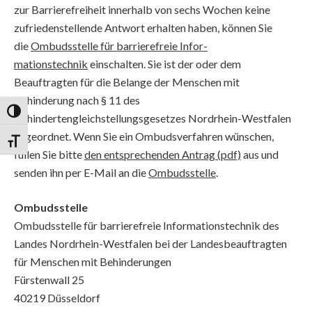
zur Barrierefreiheit innerhalb von sechs Wochen keine
zufriedenstellende Antwort erhalten haben, können Sie
die
Ombudsstelle für barrierefreie Infor­
mationstechnik
einschalten. Sie ist der oder dem
Beauftragten für die Belange der Menschen mit
Behinderung nach § 11 des
Umschalten auf hohe Kontraste
Behindertengleichstellungsgesetzes Nordrhein-Westfalen
zugeordnet. Wenn Sie ein Ombudsverfahren wünschen,
Schrift vergrößern
füllen Sie bitte
den entsprechenden Antrag (pdf)
aus und
senden ihn per E-Mail an die
Ombudsstelle
.
Ombudsstelle
Ombudsstelle für barrierefreie Informationstechnik des
Landes Nordrhein-Westfalen bei der Landesbeauftragten
für Menschen mit Behinderungen
Fürstenwall 25
40219 Düsseldorf