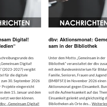
sam Digital!
dbv: Ak­ti­ons­mo­nat: Ge­m
Medien“
sam in der Bi­blio­thek
sschreibungsrunde des
Unter dem Motto „Gemeinsam in der
„Gemeinsam Digital!
Bibliothek“ veranstaltet der dbv zu
n“ (2023-2027) vergibt
mit dem Bundesministerium für Bildu
el für die digitale
Familie, Senioren, Frauen und Jugend
s zum 30. September 2026
(BMBFSFJ) im November 2026 einen
 Projekte eingereicht
Aktionsmonat gegen Einsamkeit. Bu
en dem 15. Januar und dem
soll die Aufmerksamkeit auf das The
esetzt werden können.
Einsamkeit gelenkt und gleichzeitig d
dbv: „Gemeinsam Digital!
Bibliotheken als Orte des…
Weiterle