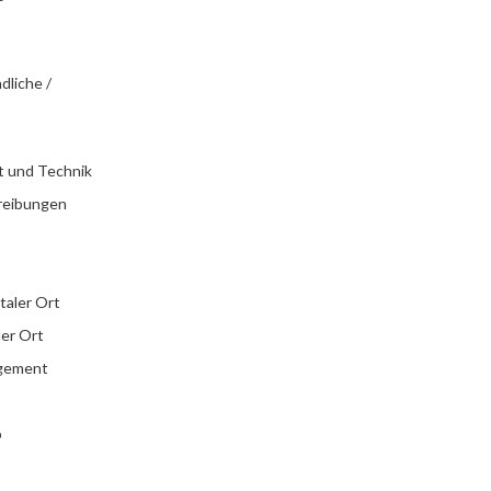
dliche /
t und Technik
reibungen
italer Ort
ler Ort
agement
b