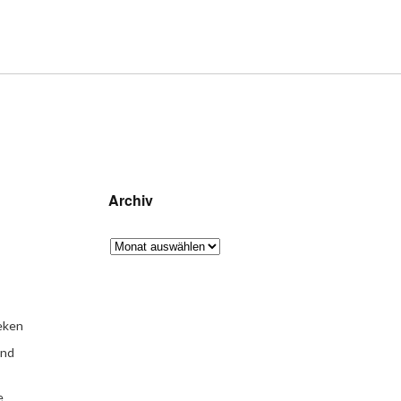
Archiv
eken
und
e