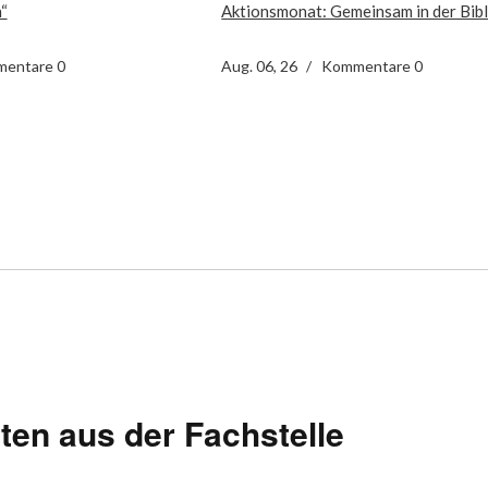
“
Ak­ti­ons­mo­nat: Ge­mein­sam in der Bi­b
entare 0
Aug. 06, 26
Kommentare 0
ten aus der Fachstelle