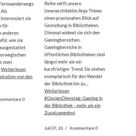
Reihe wirft unsere
 Fernwanderwegs
Innenarchitektin Anja Thimm
 Als
einen praxisnahen Blick auf
 interessiert sie
Gestaltung in Bibliotheken.
h für
Diesmal widmet sie sich den
n anderen
Gamingbereichen.
für, wie sie
Gamingbereiche in
 ausgestattet
öffentlichen Bibliotheken sind
 norwegischen
längst mehr als ein
e zwei
kurzfristiger Trend. Sie stehen
…
Weiterlesen
exemplarisch für den Wandel
piration von den
der Bibliothek hin zu…
Weiterlesen
#DesignDienstag: Gaming in
ommentare 0
der Bibliothek – mehr als ein
Zusatzangebot
Juli 07, 26
Kommentare 0