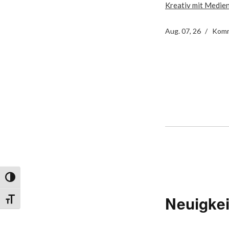
Kreativ mit Medien
Aug. 07, 26
Komm
Umschalten auf hohe Kontraste
Neuigkei
Schrift vergrößern