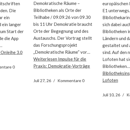
Demokratische Räume –
tschriften
europäischen
Bibliotheken als Orte der
den. Die
E1 unterwegs.
Teilhabe / 09.09.26 von 09.30
r ein
Bibliothekarin
bis 11 Uhr Demokratie braucht
 ein langer
sich dabei auc
Orte der Begegnung und des
um Start der
Bibliotheken i
Austauschs. Der Vortrag stellt
e die App
Ländern und da
das Forschungsprojekt
e…
gestaltet und
„Demokratische Räume“ vor…
Onleihe 3.0
sind. Auf den
Weiterlesen
Impulse für die
Lofoten hat si
Praxis: Demokratie-Vorträge
Bibliotheken
ntare 0
Bibliotheksins
Lofoten
Juli 27, 26
Kommentare 0
Juli 10, 26
K