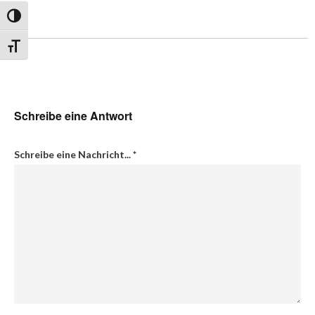
Umschalten auf hohe Kontraste
Schrift vergrößern
Schreibe eine Antwort
Schreibe eine Nachricht...
*