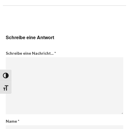
Schreibe eine Antwort
Schreibe eine Nachricht...
*
Umschalten auf hohe Kontraste
Schrift vergrößern
Name
*