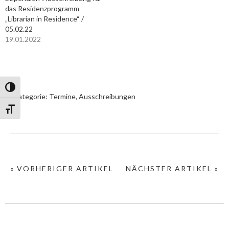
das Residenzprogramm
„Librarian in Residence“ /
05.02.22
19.01.2022
Umschalten auf hohe Kontraste
In Kategorie:
Termine, Ausschreibungen
Schrift vergrößern
« VORHERIGER ARTIKEL
NÄCHSTER ARTIKEL »