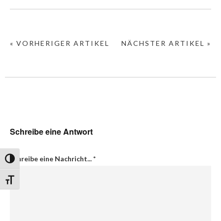
« VORHERIGER ARTIKEL
NÄCHSTER ARTIKEL »
Schreibe eine Antwort
Schreibe eine Nachricht...
*
Umschalten auf hohe Kontraste
Schrift vergrößern