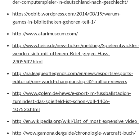
der-computerspieler-in-deutschland-nach-geschlecht/
https://oebib.wordpress.com/2014/08/19/warum-
games-in-bibliotheken-gehoren-teil-1/
http://www.atarimuseum.com/
http://www.heise.de/newsticker/meldung/Spieleentwickler
wenden-sich-mit-offenem-Brief-gegen-Hass-
2305942.html
http://na.leagueoflegends.com/en/news/esports/esports-
editorial/one-world-championship-32-million-viewers
http://www.golem.de/news/e-sport-im-fussballstadion-
zumindest-das-spielfeld-ist-schon-voll-1406-
107533.html
http://en.wikipedia.org/wiki/List_of_most_expensive_vide
http://wow.gamona.de/guide/chronologie-warcraft-buch/