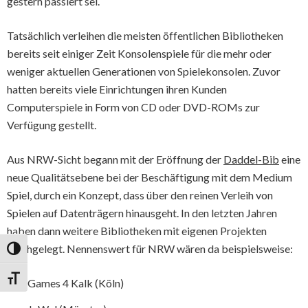
gestern passiert sei.
Tatsächlich verleihen die meisten öffentlichen Bibliotheken
bereits seit einiger Zeit Konsolenspiele für die mehr oder
weniger aktuellen Generationen von Spielekonsolen. Zuvor
hatten bereits viele Einrichtungen ihren Kunden
Computerspiele in Form von CD oder DVD-ROMs zur
Verfügung gestellt.
Aus NRW-Sicht begann mit der Eröffnung der
Daddel-Bib
eine
neue Qualitätsebene bei der Beschäftigung mit dem Medium
Spiel, durch ein Konzept, dass über den reinen Verleih von
Spielen auf Datenträgern hinausgeht. In den letzten Jahren
haben dann weitere Bibliotheken mit eigenen Projekten
Nachgelegt. Nennenswert für NRW wären da beispielsweise:
Umschalten auf hohe Kontraste
Schrift vergrößern
Games 4 Kalk (Köln)