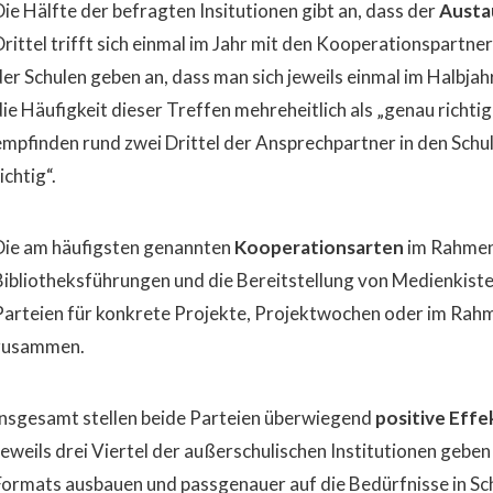
Die Hälfte der befragten Insitutionen gibt an, dass der
Austa
Drittel trifft sich einmal im Jahr mit den Kooperationspartner
der Schulen geben an, dass man sich jeweils einmal im Halbjah
die Häufigkeit dieser Treffen mehreheitlich als „genau richti
empfinden rund zwei Drittel der Ansprechpartner in den Schul
ichtig“.
Die am häufigsten genannten
Kooperationsarten
im Rahmen 
Bibliotheksführungen und die Bereitstellung von Medienkiste
Parteien für konkrete Projekte, Projektwochen oder im Rahm
zusammen.
Insgesamt stellen beide Parteien überwiegend
positive Effe
Jeweils drei Viertel der außerschulischen Institutionen geben
Formats ausbauen und passgenauer auf die Bedürfnisse in S