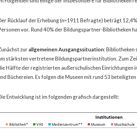
Im Folgenden sind einige der insbesondere für Bibliotheken r
Der Rücklauf der Erhebung (n=1911 Befragte) beträgt 12,4%
Personen vor. Rund 40% der Bildungspartner-Bibliotheken 
Zunächst zur
allgemeinen Ausgangssituation
: Bibliotheken
am stärksten vertretene Bildungspartnerinstitution. Zum Ze
die Hälfte der registrierten außerschulischen Einrichtungen
und Büchereien. Es folgen die Museen mit rund 53 beteiligten 
Die Entwicklung ist im folgenden grafisch dargestellt: