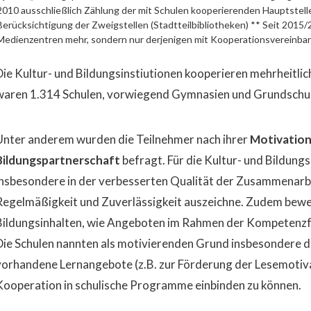
2010 ausschließlich Zählung der mit Schulen kooperierenden Hauptstelle
Berücksichtigung der Zweigstellen (Stadtteilbibliotheken) ** Seit 2015
Medienzentren mehr, sondern nur derjenigen mit Kooperationsvereinba
Die Kultur- und Bildungsinstiutionen kooperieren mehrheitlich
waren 1.314 Schulen, vorwiegend Gymnasien und Grundschulen
Unter anderem wurden die Teilnehmer nach ihrer
Motivation
Bildungspartnerschaft
befragt. Für die Kultur- und Bildungs
insbesondere in der verbesserten Qualität der Zusammenarbei
Regelmäßigkeit und Zuverlässigkeit auszeichne. Zudem bewert
Bildungsinhalten, wie Angeboten im Rahmen der Kompetenzfö
Die Schulen nannten als motivierenden Grund insbesondere di
vorhandene Lernangebote (z.B. zur Förderung der Lesemotiva
Kooperation in schulische Programme einbinden zu können.