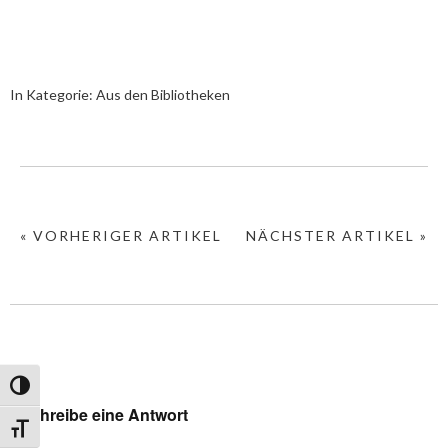
In Kategorie:
Aus den Bibliotheken
« VORHERIGER ARTIKEL
NÄCHSTER ARTIKEL »
Umschalten auf hohe Kontraste
Schreibe eine Antwort
Schrift vergrößern