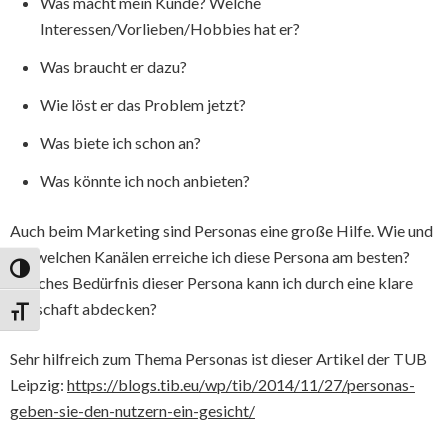
Was macht mein Kunde? Welche
Interessen/Vorlieben/Hobbies hat er?
Was braucht er dazu?
Wie löst er das Problem jetzt?
Was biete ich schon an?
Was könnte ich noch anbieten?
Auch beim Marketing sind Personas eine große Hilfe. Wie und
auf welchen Kanälen erreiche ich diese Persona am besten?
Umschalten auf hohe Kontraste
Welches Bedürfnis dieser Persona kann ich durch eine klare
Botschaft abdecken?
Schrift vergrößern
Sehr hilfreich zum Thema Personas ist dieser Artikel der TUB
Leipzig:
https://blogs.tib.eu/wp/tib/2014/11/27/personas-
geben-sie-den-nutzern-ein-gesicht/