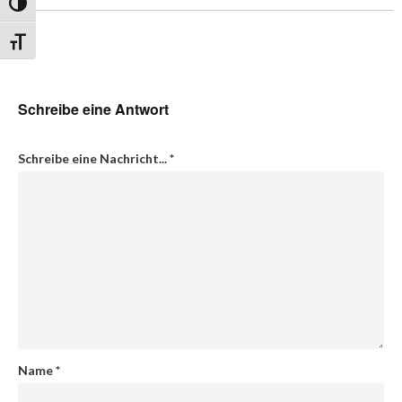
Umschalten auf hohe Kontraste
Schrift vergrößern
Schreibe eine Antwort
Schreibe eine Nachricht...
*
Name
*