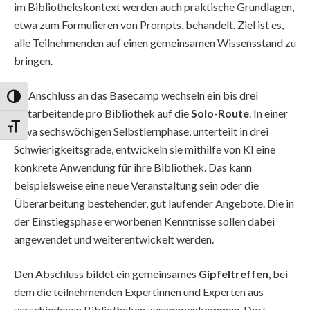
im Bibliothekskontext werden auch praktische Grundlagen,
etwa zum Formulieren von Prompts, behandelt. Ziel ist es,
alle Teilnehmenden auf einen gemeinsamen Wissensstand zu
bringen.
Im Anschluss an das Basecamp wechseln ein bis drei
Umschalten auf hohe Kontraste
Mitarbeitende pro Bibliothek auf die
Solo-Route
. In einer
Schrift vergrößern
etwa sechswöchigen Selbstlernphase, unterteilt in drei
Schwierigkeitsgrade, entwickeln sie mithilfe von KI eine
konkrete Anwendung für ihre Bibliothek. Das kann
beispielsweise eine neue Veranstaltung sein oder die
Überarbeitung bestehender, gut laufender Angebote. Die in
der Einstiegsphase erworbenen Kenntnisse sollen dabei
angewendet und weiterentwickelt werden.
Den Abschluss bildet ein gemeinsames
Gipfeltreffen
, bei
dem die teilnehmenden Expertinnen und Experten aus
verschiedenen Bibliotheken zusammenkommen. Dort