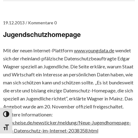
19.12.2013
Kommentare 0
Jugendschutzhomepage
Mit der neuen Internet-Plattform
www.youngdata.de
wendet
sich der rheinland-pfälzische Datenschutzbeauftragte Edgar
Wagner speziell an Jugendliche. Die Seite erkläre, warum Staat
und Wirtschaft ein Interesse an persönlichen Daten haben, wie
man sich schützen kann und schützen sollte. „Es ist bundesweit
die erste und bislang einzige Datenschutz-Homepage, die sich
speziell an Jugendliche richtet“, erklärte Wagner in Mainz. Das
Angebot wurde am 20. November offiziell freigeschaltet.
Weitere Informationen:
Umschalten auf hohe Kontraste
www.heise.de/newsticker/meldung/Neue-Jugendhomepage-
Schrift vergrößern
zum-Datenschutz-im-Internet-2038358.html