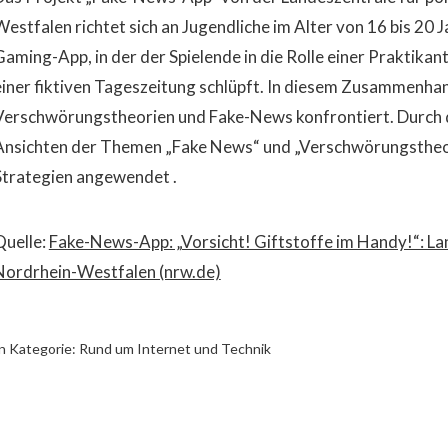
Westfalen richtet sich an Jugendliche im Alter von 16 bis 20 J
Gaming-App, in der der Spielende in die Rolle einer Praktikan
einer fiktiven Tageszeitung schlüpft. In diesem Zusammenha
Verschwörungstheorien und Fake-News konfrontiert. Durch 
Ansichten der Themen „Fake News“ und „Verschwörungstheor
Strategien angewendet .
Quelle:
Fake-News-App: „Vorsicht! Giftstoffe im Handy!“: Lan
Nordrhein-Westfalen (nrw.de)
n Kategorie:
Rund um Internet und Technik