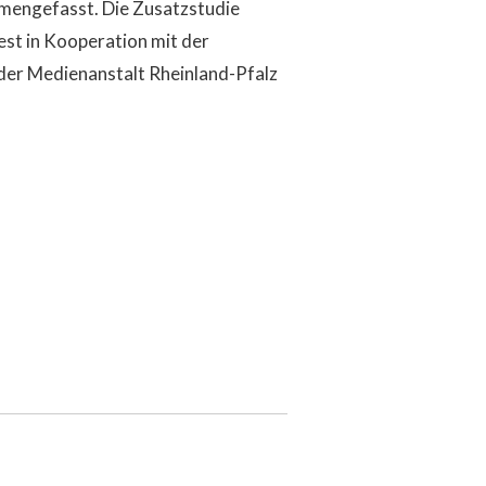
mmengefasst. Die Zusatzstudie
t in Kooperation mit der
er Medienanstalt Rheinland-Pfalz