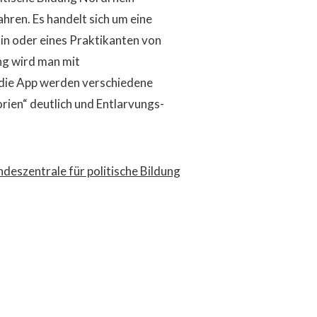
ahren. Es handelt sich um eine
tin oder eines Praktikanten von
ng wird man mit
die App werden verschiedene
ien“ deutlich und Entlarvungs-
deszentrale für politische Bildung