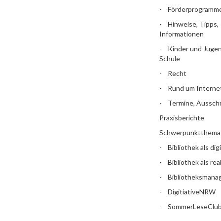
Förderprogramm
Hinweise, Tipps,
Informationen
Kinder und Jugen
Schule
Recht
Rund um Interne
Termine, Aussch
Praxisberichte
Schwerpunktthema
Bibliothek als dig
Bibliothek als rea
Bibliotheksman
DigitiativeNRW
SommerLeseClu