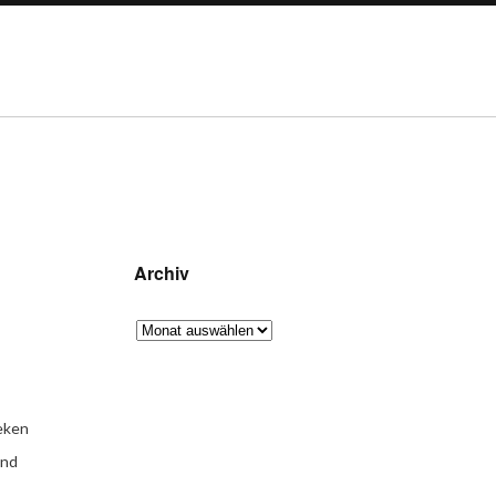
Archiv
eken
und