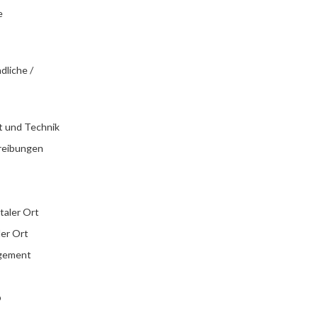
e
dliche /
t und Technik
reibungen
italer Ort
ler Ort
agement
b