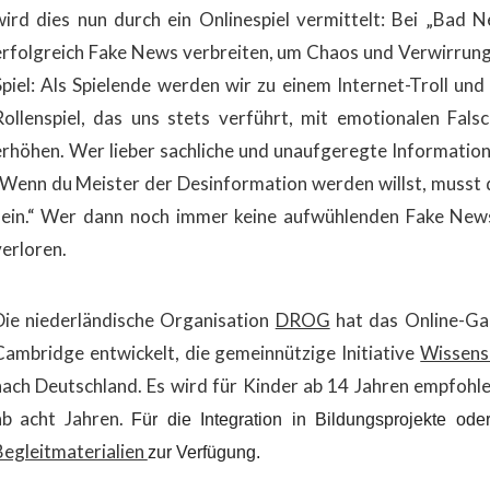
wird dies nun durch ein Onlinespiel vermittelt: Bei „Bad 
erfolgreich Fake News verbreiten, um Chaos und Verwirrung 
Spiel: Als Spielende werden wir zu einem Internet-Troll und 
Rollenspiel, das uns stets verführt, mit emotionalen Fal
erhöhen. Wer lieber sachliche und unaufgeregte Information
„Wenn du Meister der Desinformation werden willst, musst d
sein.“ Wer dann noch immer keine aufwühlenden Fake News 
verloren.
Die niederländische Organisation
DROG
hat das Online-Ga
Cambridge entwickelt, die gemeinnützige Initiative
Wissens
nach Deutschland. Es wird für Kinder ab 14 Jahren empfohle
ab acht Jahren.
Für die Integration in Bildungsprojekte od
Begleitmaterialien
zur Verfügung.