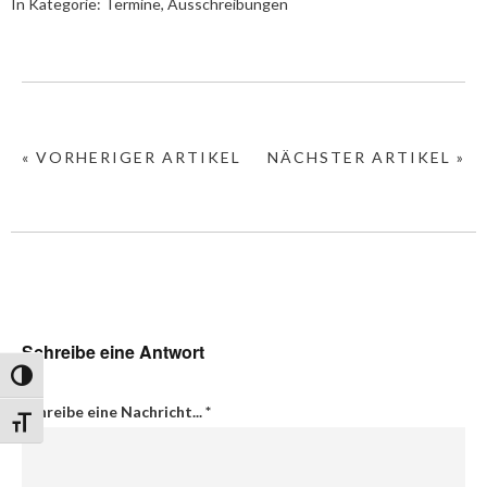
In Kategorie:
Termine, Ausschreibungen
« VORHERIGER ARTIKEL
NÄCHSTER ARTIKEL »
Schreibe eine Antwort
Umschalten auf hohe Kontraste
Schreibe eine Nachricht...
*
Schrift vergrößern