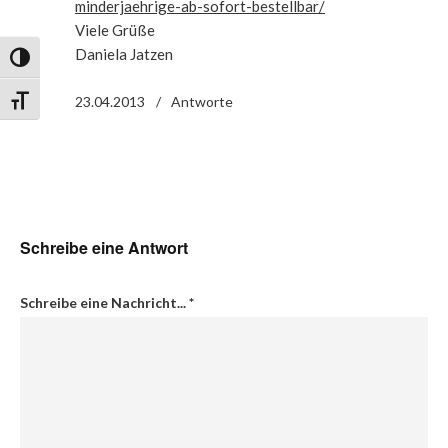
minderjaehrige-ab-sofort-bestellbar/
Viele Grüße
Daniela Jatzen
Umschalten auf hohe Kontraste
23.04.2013
Antworte
Schrift vergrößern
Schreibe eine Antwort
Schreibe eine Nachricht...
*