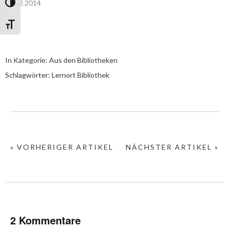
11.12.2014
Umschalten auf hohe Kontraste
Schrift vergrößern
In Kategorie:
Aus den Bibliotheken
Schlagwörter:
Lernort Bibliothek
« VORHERIGER ARTIKEL
NÄCHSTER ARTIKEL »
2 Kommentare