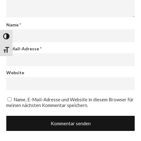
Name
*
Umschalten auf hohe Kontraste
E-Mail-Adresse
*
Schrift vergrößern
Website
Name, E-Mail-Adresse und Website in diesem Browser für
meinen nächsten Kommentar speichern.