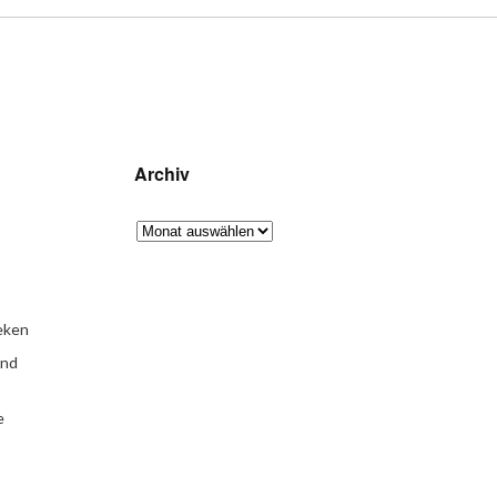
Archiv
eken
und
e