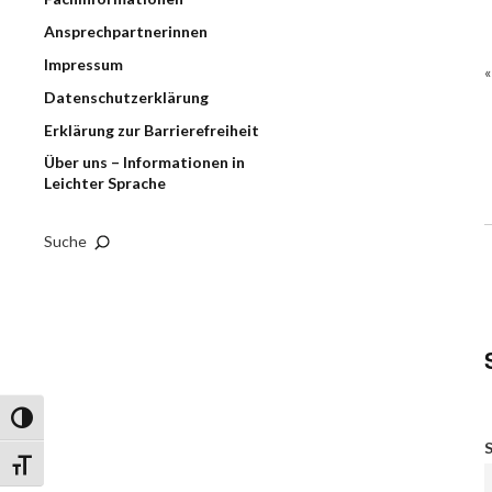
Ansprechpartnerinnen
Impressum
Datenschutzerklärung
Erklärung zur Barrierefreiheit
Über uns – Informationen in
Leichter Sprache
Suche
Umschalten auf hohe Kontraste
S
Schrift vergrößern