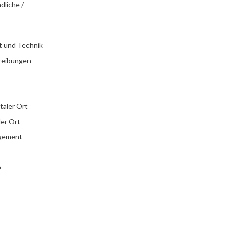
dliche /
t und Technik
reibungen
italer Ort
ler Ort
agement
b