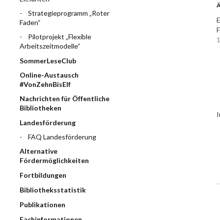
Ä
Strategieprogramm „Roter
E
Faden“
F
Pilotprojekt „Flexible
1
Arbeitszeitmodelle“
SommerLeseClub
Online-Austausch
#VonZehnBisElf
Nachrichten für Öffentliche
Bibliotheken
I
Landesförderung
FAQ Landesförderung
Alternative
Fördermöglichkeiten
Fortbildungen
Bibliotheksstatistik
Publikationen
Fachinformationen