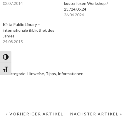
02.07.2014
kostenlosen Workshop /
23./24.05.24
26.04.2024
Kista Public Library –
internationale Bibliothek des
Jahres
24.08.2015
Umschalten auf hohe Kontraste
Schrift vergrößern
In Kategorie:
Hinweise, Tipps, Informationen
« VORHERIGER ARTIKEL
NÄCHSTER ARTIKEL »