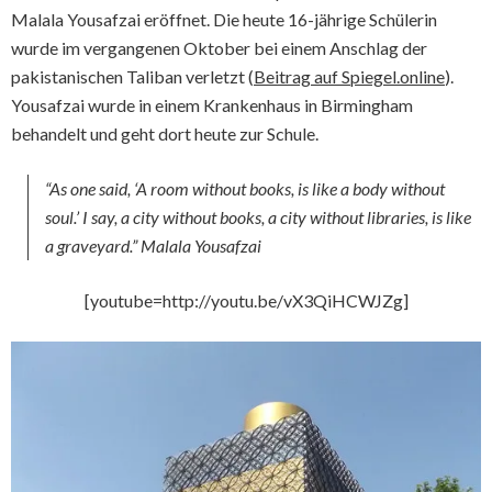
Malala Yousafzai eröffnet. Die heute 16-jährige Schülerin
wurde im vergangenen Oktober bei einem Anschlag der
pakistanischen Taliban verletzt (
Beitrag auf Spiegel.online
).
Yousafzai wurde in einem Krankenhaus in Birmingham
behandelt und geht dort heute zur Schule.
“As one said, ‘A room without books, is like a body without
soul.’ I say, a city without books, a city without libraries, is like
a graveyard.” Malala Yousafzai
[youtube=http://youtu.be/vX3QiHCWJZg]