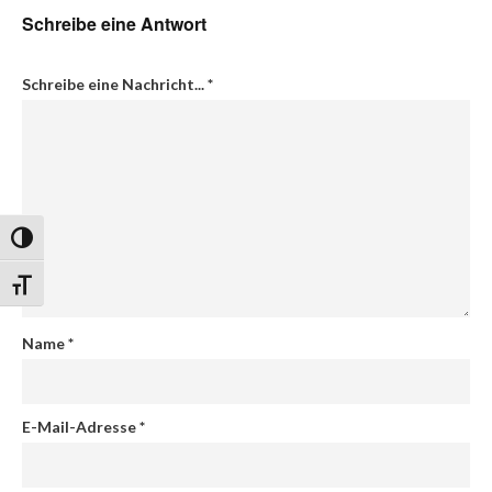
Schreibe eine Antwort
Schreibe eine Nachricht...
*
Umschalten auf hohe Kontraste
Schrift vergrößern
Name
*
E-Mail-Adresse
*