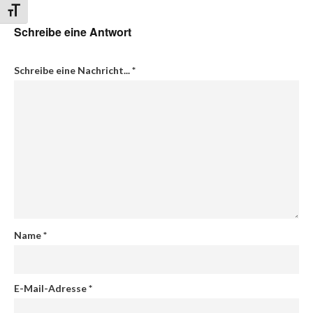
Schrift vergrößern
Schreibe eine Antwort
Schreibe eine Nachricht...
*
Name
*
E-Mail-Adresse
*