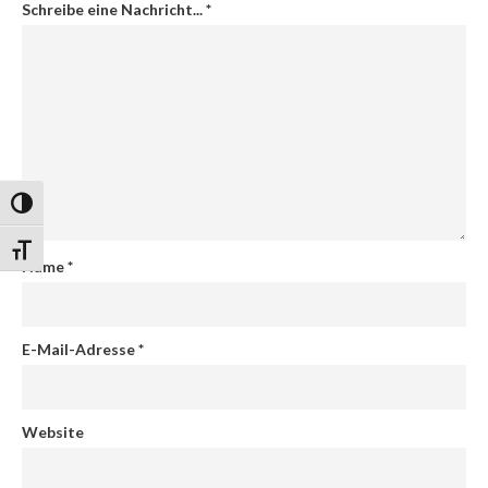
Schreibe eine Nachricht...
*
Umschalten auf hohe Kontraste
Schrift vergrößern
Name
*
E-Mail-Adresse
*
Website