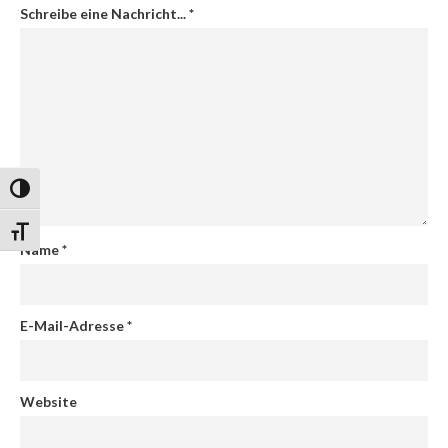
Schreibe eine Nachricht...
*
Umschalten auf hohe Kontraste
Schrift vergrößern
Name
*
E-Mail-Adresse
*
Website