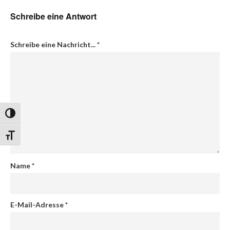
Schreibe eine Antwort
Schreibe eine Nachricht...
*
Umschalten auf hohe Kontraste
Schrift vergrößern
Name
*
E-Mail-Adresse
*