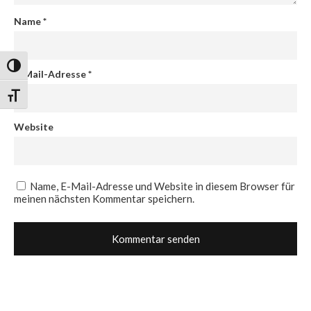
Name
*
Umschalten auf hohe Kontraste
E-Mail-Adresse
*
Schrift vergrößern
Website
Name, E-Mail-Adresse und Website in diesem Browser für
meinen nächsten Kommentar speichern.