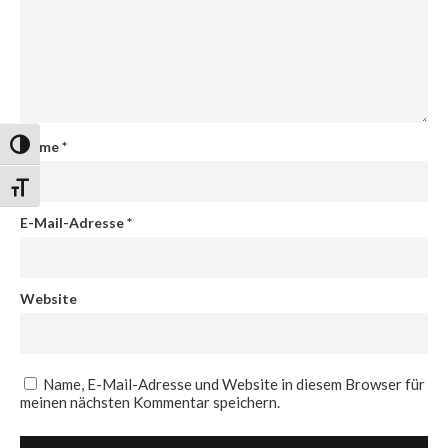
Name
*
Umschalten auf hohe Kontraste
Schrift vergrößern
E-Mail-Adresse
*
Website
Name, E-Mail-Adresse und Website in diesem Browser für
meinen nächsten Kommentar speichern.