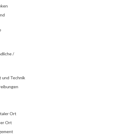
eken
und
e
dliche /
t und Technik
reibungen
italer Ort
ler Ort
agement