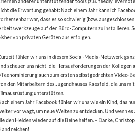
Erlernen anderer unterstützender tools (z.B. feedly, evernot
nicht die Erwartung gehabt: Nach einem Jahr kann ich Facebook
vorhersehbar war, dass es so schwierig (bzw. ausgeschlossen)
Arbeitswerkzeuge auf den Büro-Computern zu installieren. So
bisher von privaten Geräten aus erfolgen.
Zurzeit fühlen wir uns in diesem Social-Media-Netzwerk ganz
und scheuen uns nicht, die Herausforderungen der Kollegen 
#Teenominierung auch zum ersten selbstgedrehten Video-Beit
von den Mitarbeitern des Jugendhauses Raesfeld, die uns mit
Filmausrüstung unterstützen.
Nach einem Jahr Facebook fühlen wir uns wie ein Kind, das nu
weiter vor wagt, um neue Welten zu entdecken. Und wenn es au
die den Helden wieder auf die Beine helfen. – Danke, Christoph
Hand reichen!