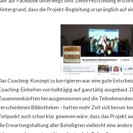
Jahr auf Facebook unterwegs sind. Diese Feststellung ersch
Hintergrund, dass die Projekt-Begleitung ursprünglich auf ei
Das Coaching-Konzept zu korrigieren war eine gute Entschei
Coaching-Einheiten von halbtägig auf ganztätig ausgebaut. 
Zusammenkünften herausgenommen und die Teilnehmenden –
verschiedenen Bibliotheken – hatten mehr Zeit sich besser 
Zeitpunkt auch schon klar gewesen wäre, dass das Projekt au
die Erwartungshaltung aller Beteiligten vielleicht eine ander