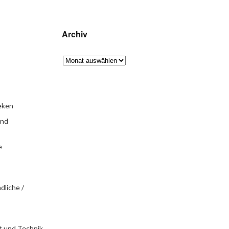
Archiv
eken
und
e
dliche /
t und Technik