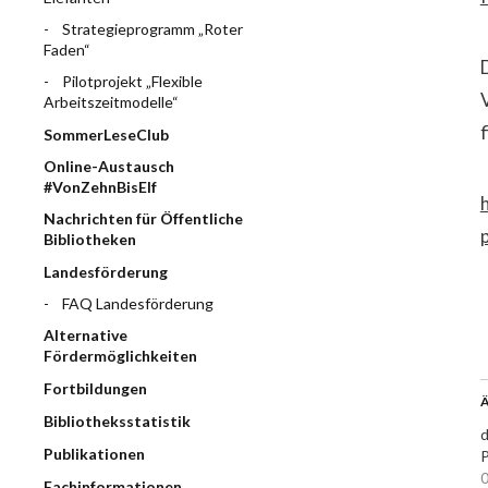
Strategieprogramm „Roter
Faden“
Pilotprojekt „Flexible
Arbeitszeitmodelle“
f
SommerLeseClub
Online-Austausch
#VonZehnBisElf
Nachrichten für Öffentliche
Bibliotheken
Landesförderung
FAQ Landesförderung
Alternative
Fördermöglichkeiten
Fortbildungen
Ä
Bibliotheksstatistik
d
Publikationen
P
0
Fachinformationen