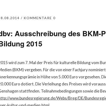
28.08.2014
KOMMENTARE 0
dbv: Ausschreibung des BKM-Pr
Bildung 2015
2015 wird zum 7. Mal der Preis für kulturelle Bildung vom B
Medien (BKM) vergeben. Für die von einer Fachjury nominierten
Anerkennungsprämie in Höhe von 5.000 Euro vorgesehen. Die d
20.000 Euro dotiert. Die Verleihung des Preises wird voraussi
Genshagen stattfinden. Teilnahmebedingungen sowie die Bew
http://www.bundesregierung.de/Webs/Breg/DE/Bundesregi
fuer-kultur-und-medien.html