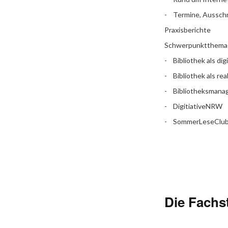
Termine, Aussch
Praxisberichte
Schwerpunktthema
Bibliothek als dig
Bibliothek als rea
Bibliotheksman
DigitiativeNRW
SommerLeseClu
Die Fachst