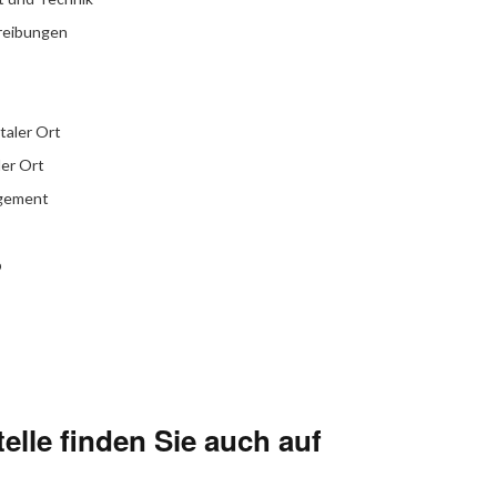
reibungen
italer Ort
ler Ort
agement
b
elle finden Sie auch auf