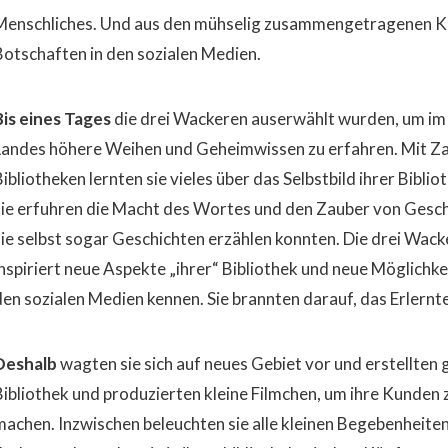
Menschliches. Und aus den mühselig zusammengetragenen Krü
Botschaften in den sozialen Medien.
Bis eines Tages
die drei Wackeren auserwählt wurden, um im
Landes höhere Weihen und Geheimwissen zu erfahren. Mit Za
ibliotheken lernten sie vieles über das Selbstbild ihrer Biblio
sie erfuhren die Macht des Wortes und den Zauber von Geschi
sie selbst sogar Geschichten erzählen konnten. Die drei Wack
inspiriert neue Aspekte „ihrer“ Bibliothek und neue Möglichkei
den sozialen Medien kennen. Sie brannten darauf, das Erlern
Deshalb
wagten sie sich auf neues Gebiet vor und erstellten 
Bibliothek und produzierten kleine Filmchen, um ihre Kunden
machen. Inzwischen beleuchten sie alle kleinen Begebenheiten