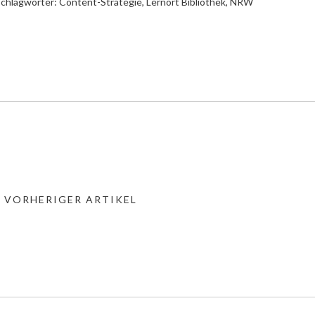
chlagwörter:
Content-Strategie
,
Lernort Bibliothek
,
NRW
« VORHERIGER ARTIKEL