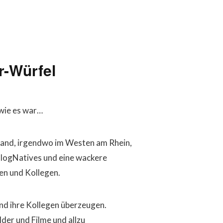
r-Würfel
 wie es war…
hland, irgendwo im Westen am Rhein,
alogNatives und eine wackere
en und Kollegen.
nd ihre Kollegen überzeugen.
der und Filme und allzu