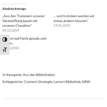
Ähnliche Beiträge
„Aus den Trümmern unserer
… und trotzdem werden wir
Verzweiflung bauen wir
etwas ändern müssen!
unseren Charakter“
19.01.2015
04.12.2014
Einfach mal Fünfe gerade sein
Umschalten auf hohe Kontraste
lassen..
09.10.2014
Schrift vergrößern
In Kategorie:
Aus den Bibliotheken
Schlagwörter:
Content-Strategie
,
Lernort Bibliothek
,
NRW