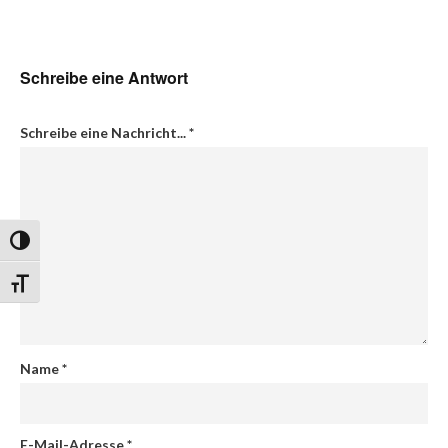
Schreibe eine Antwort
Schreibe eine Nachricht...
*
Umschalten auf hohe Kontraste
Schrift vergrößern
Name
*
E-Mail-Adresse
*