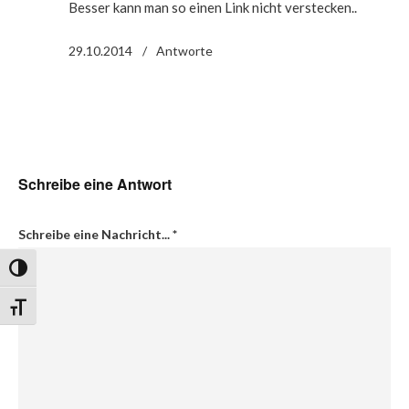
Besser kann man so einen Link nicht verstecken..
29.10.2014
Antworte
Schreibe eine Antwort
Schreibe eine Nachricht...
*
Umschalten auf hohe Kontraste
Schrift vergrößern