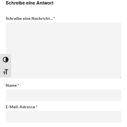
Schreibe eine Antwort
Schreibe eine Nachricht...
*
Umschalten auf hohe Kontraste
Schrift vergrößern
Name
*
E-Mail-Adresse
*