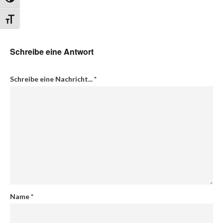
Umschalten auf hohe Kontraste
Schrift vergrößern
Schreibe eine Antwort
Schreibe eine Nachricht...
*
Name
*