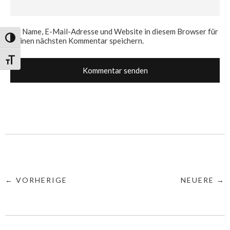
Name, E-Mail-Adresse und Website in diesem Browser für
Umschalten auf hohe Kontraste
meinen nächsten Kommentar speichern.
Schrift vergrößern
← VORHERIGE
NEUERE →