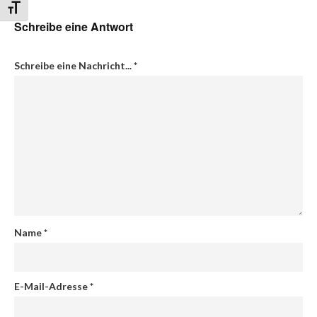
Schrift vergrößern
Schreibe eine Antwort
Schreibe eine Nachricht...
*
Name
*
E-Mail-Adresse
*