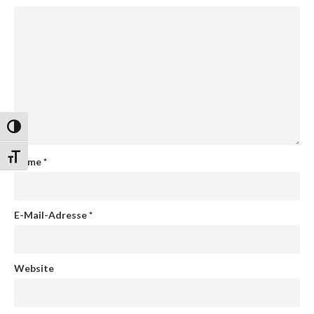
Umschalten auf hohe Kontraste
Schrift vergrößern
Name
*
E-Mail-Adresse
*
Website