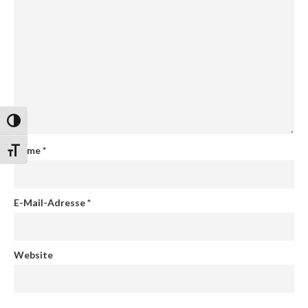
Umschalten auf hohe Kontraste
Name
*
Schrift vergrößern
E-Mail-Adresse
*
Website