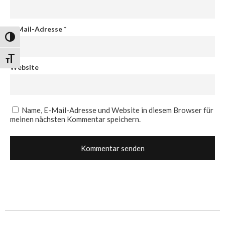
E-Mail-Adresse
*
Umschalten auf hohe Kontraste
Schrift vergrößern
Website
Name, E-Mail-Adresse und Website in diesem Browser für
meinen nächsten Kommentar speichern.