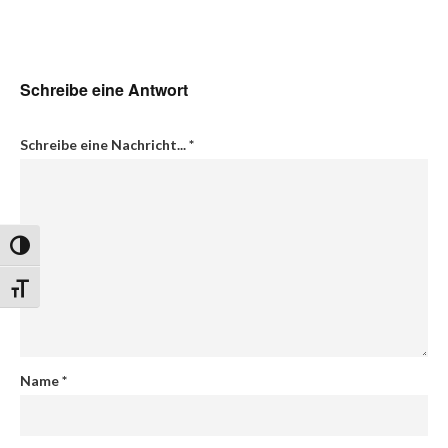
Schreibe eine Antwort
Schreibe eine Nachricht...
*
Umschalten auf hohe Kontraste
Schrift vergrößern
Name
*