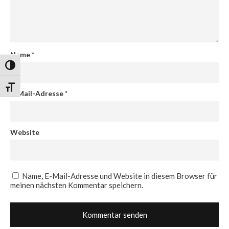
Name
*
Umschalten auf hohe Kontraste
Schrift vergrößern
E-Mail-Adresse
*
Website
Name, E-Mail-Adresse und Website in diesem Browser für
meinen nächsten Kommentar speichern.