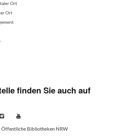
italer Ort
ler Ort
agement
b
elle finden Sie auch auf
kr
Instagram
YouTube
e Öffentliche Bibliotheken NRW