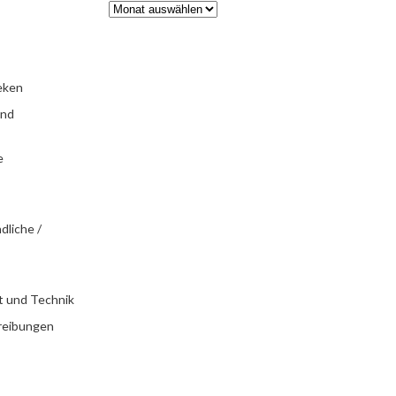
eken
und
e
dliche /
t und Technik
reibungen