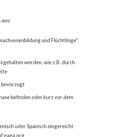
 aus:
wachsenenbildung und Flüchtlinge“
tgehalten werden, wie z.B. durch
eite
n bevorzugt
phase befinden oder kurz vor dem
enisch oder Spanisch eingereicht
uf
eaea.org