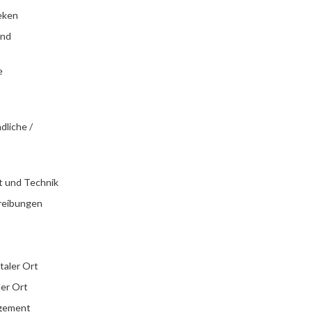
eken
und
e
dliche /
t und Technik
reibungen
italer Ort
ler Ort
agement