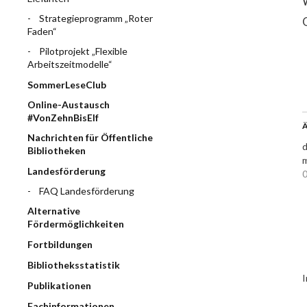
Strategieprogramm „Roter
Faden“
Pilotprojekt „Flexible
Arbeitszeitmodelle“
SommerLeseClub
Online-Austausch
#VonZehnBisElf
Ä
Nachrichten für Öffentliche
d
Bibliotheken
m
Landesförderung
0
FAQ Landesförderung
Alternative
Fördermöglichkeiten
Fortbildungen
Bibliotheksstatistik
I
Publikationen
Fachinformationen