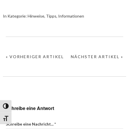
In Kategorie:
Hinweise, Tipps, Informationen
« VORHERIGER ARTIKEL
NÄCHSTER ARTIKEL »
Umschalten auf hohe Kontraste
Schreibe eine Antwort
Schrift vergrößern
Schreibe eine Nachricht...
*