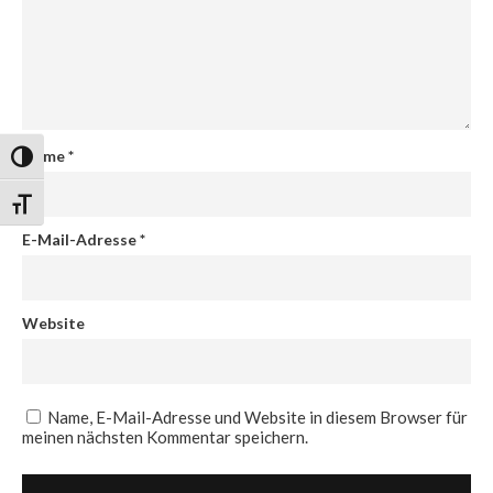
Name
*
Umschalten auf hohe Kontraste
Schrift vergrößern
E-Mail-Adresse
*
Website
Name, E-Mail-Adresse und Website in diesem Browser für
meinen nächsten Kommentar speichern.