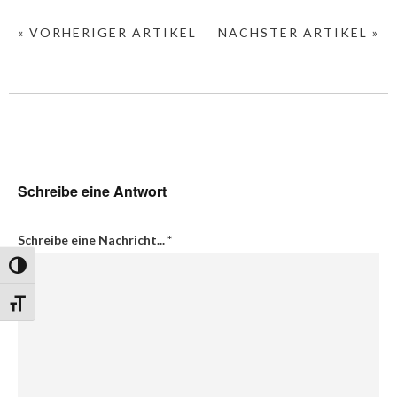
« VORHERIGER ARTIKEL
NÄCHSTER ARTIKEL »
Schreibe eine Antwort
Schreibe eine Nachricht...
*
Umschalten auf hohe Kontraste
Schrift vergrößern